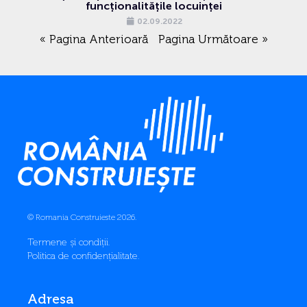
funcționalitățile locuinței
02.09.2022
« Pagina Anterioară
Pagina Următoare »
© Romania Construieste 2026.
Termene și condiții
.
Politica de confidențialitate
.
Adresa