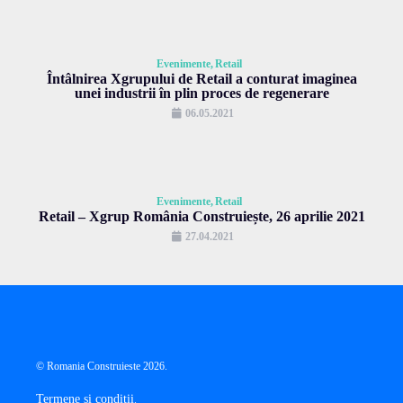
Evenimente
Retail
Întâlnirea Xgrupului de Retail a conturat imaginea
unei industrii în plin proces de regenerare
06.05.2021
Evenimente
Retail
Retail – Xgrup România Construiește, 26 aprilie 2021
27.04.2021
© Romania Construieste 2026.
Termene și condiții
.