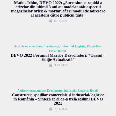
Matius Ichim, DEVO 2022: „Succesiunea rapidă a
crizelor din ultimii 3 ani au modelat atât aspectul
magazinelor brick & mortar, cât și modul de adresare
al acestora către publicul țintă”
27.10.2022
Articole recomandate
Evenimente
Industrial-Logistic
Mixed-Use
Office
Retail
DEVO 2022 Forumul Marilor Dezvoltatori: “Orașul –
Ediție Actualizată”
11.10.2022
Articole recomandate
Evenimente
Industrial-Logistic
Retail
Construcția spațiilor comerciale și industrial-logistice
în România – Sinteza celei de-a treia sesiuni DEVO
2021
19.11.2021