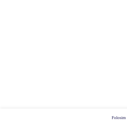
Folosim c