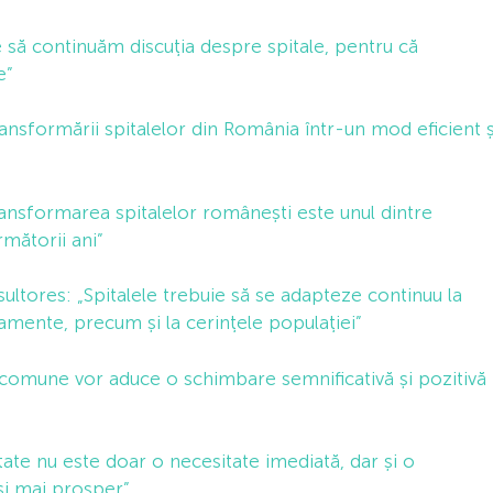
 să continuăm discuția despre spitale, pentru că
e”
nsformării spitalelor din România într-un mod eficient ș
ransformarea spitalelor românești este unul dintre
rmătorii ani”
ultores: „Spitalele trebuie să se adapteze continuu la
pamente, precum și la cerințele populației”
 comune vor aduce o schimbare semnificativă și pozitivă
ate nu este doar o necesitate imediată, dar și o
și mai prosper”