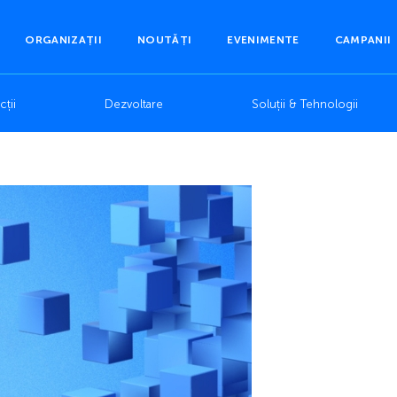
ORGANIZAȚII
NOUTĂȚI
EVENIMENTE
CAMPANII
ții
Dezvoltare
Soluții & Tehnologii