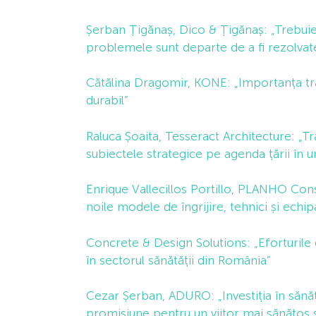
Șerban Țigănaș, Dico & Țigănaș: „Trebuie
problemele sunt departe de a fi rezolvat
Cătălina Dragomir, KONE: „Importanța tra
durabil”
Raluca Șoaita, Tesseract Architecture: „T
subiectele strategice pe agenda țării în u
Enrique Vallecillos Portillo, PLANHO Cons
noile modele de îngrijire, tehnici și echi
Concrete & Design Solutions: „Eforturile
în sectorul sănătății din România”
Cezar Șerban, ADURO: „Investiția în sănăt
promisiune pentru un viitor mai sănătos 