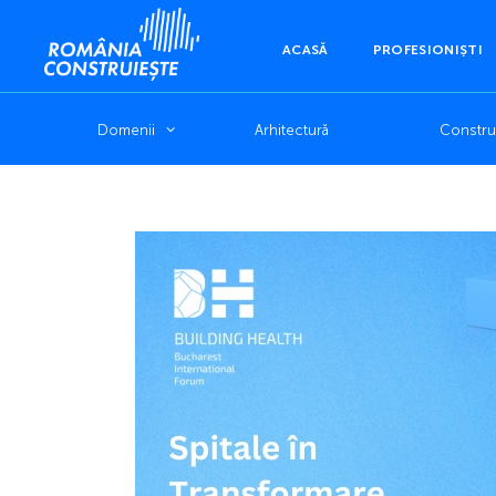
ACASĂ
PROFESIONIȘTI
Domenii
Arhitectură
Construc