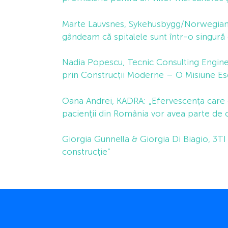
Marte Lauvsnes, Sykehusbygg/Norwegian 
gândeam că spitalele sunt într-o singură c
Nadia Popescu, Tecnic Consulting Engin
prin Construcții Moderne – O Misiune Esen
Oana Andrei, KADRA: „Efervescența care c
pacienții din România vor avea parte de co
Giorgia Gunnella & Giorgia Di Biagio, 3T
construcție”