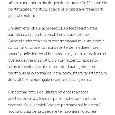
urban: menținerea tipologiei de ocupare în „L” a permis
continuitatea frontului stradal și o integrare firească în
țesutul existent.
Un element-cheie al proiectului a fost reactivarea
parcelei ca spațiu traversabil și locuit colectiv.
Gangurile pietonale și curtea interioară nu sunt simple
soluții funcționale, ci instrumente de mediere între
spațiul public intens al bulevardului și intimitatea locuirii.
Curtea devine un spațiu comun autentic, accesibil
tuturor rezidenților, indiferent de durata șederii, și
contribuie la o formă de viață comunitară rar întâlnită în
dezvoltările rezidențiale recente din orașe mici.
Funcțional, mixul de utilizări reflectă realitatea
contemporană a locuirii: parter activ, cu funcțiuni
comerciale și servicii, locuire permanentă în corpul
nou și unități pentru ședere temporară în clădirea