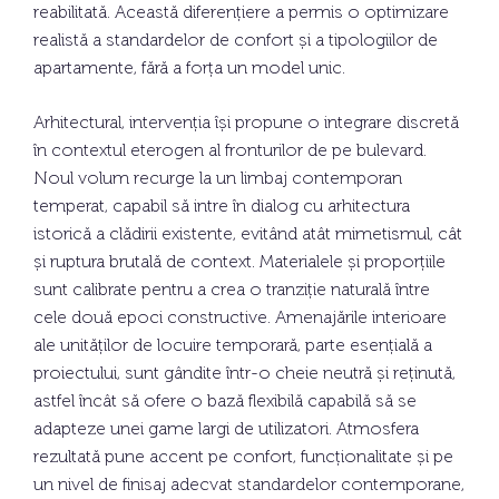
reabilitată. Această diferențiere a permis o optimizare
realistă a standardelor de confort și a tipologiilor de
apartamente, fără a forța un model unic.
Arhitectural, intervenția își propune o integrare discretă
în contextul eterogen al fronturilor de pe bulevard.
Noul volum recurge la un limbaj contemporan
temperat, capabil să intre în dialog cu arhitectura
istorică a clădirii existente, evitând atât mimetismul, cât
și ruptura brutală de context. Materialele și proporțiile
sunt calibrate pentru a crea o tranziție naturală între
cele două epoci constructive. Amenajările interioare
ale unităților de locuire temporară, parte esențială a
proiectului, sunt gândite într-o cheie neutră și reținută,
astfel încât să ofere o bază flexibilă capabilă să se
adapteze unei game largi de utilizatori. Atmosfera
rezultată pune accent pe confort, funcționalitate și pe
un nivel de finisaj adecvat standardelor contemporane,