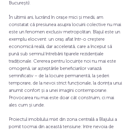
București).
În ultimii ani, lucrând în orașe mici și medii, am
constatat că presiunea asupra locuirii colective nu mai
este un fenomen exclusiv metropolitan. Blajul este un
exemplu elocvent: un oraș aflat într-o creștere
economică reală, dar accelerată, care a început să
pună sub semnul întrebării tiparele rezidențiale
tradiționale. Cererea pentru locuințe noi nu mai este
omogenă, iar așteptările beneficiarilor variază
semnificativ – de la locuire permanentă, la șederi
temporare, de la nevoi strict funcționale, la dorința unui
anumit confort și a unei imagini contemporane.
Provocarea nu mai este doar cât construim, ci mai
ales cum și unde.
Proiectul imobilului mixt din zona centrală a Blajului a
pornit tocmai din această tensiune: între nevoia de