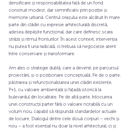
densificare și responsabilitatea față de un fond
construit modest, dar semnificativ prin poziție și
memorie urbană. Centrul orașului este alcătuit în mare
parte din clădiri cu expresie arhitecturală discretă,
adesea depășite funcțional, dar care definesc scara
străzii și ritmul fronturilor. În acest context, intervenția
nu putea fi una radicală, ci trebuia să negocieze atent
între conservare și transformare.
Am ales o strategie dublă, care a devenit, pe parcursul
proiectării, și o poziționare conceptuală. Pe de o parte,
păstrarea și refuncționalizarea unei clădiri existente,
P+1, cu valoare ambientală și fațadă istorică la
bulevardul din localitate. Pe de altă parte, înlocuirea
unei construcții parter fără o valoare notabilă cu un
volum nou, capabil să răspundă standardelor actuale
de locuire. Dialogul dintre cele două corpuri – vechi și
nou – a fost esențial nu doar la nivel arhitectural, ci și