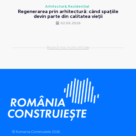
Arhitectură
Rezidențial
Regenerarea prin arhitectură: când spațiile
devin parte din calitatea vieții
02.06.2026
Încarcă mai multe articole
© Romania Construieste 2026.