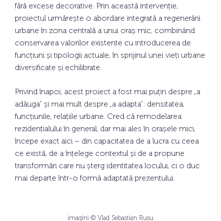
fără excese decorative. Prin această intervenție,
proiectul urmărește o abordare integrată a regenerării
urbane în zona centrală a unui oraș mic, combinând
conservarea valorilor existente cu introducerea de
funcțiuni și tipologii actuale, în sprijinul unei vieți urbane
diversificate și echilibrate.
Privind înapoi, acest proiect a fost mai puțin despre „a
adăuga” și mai mult despre „a adapta”: densitatea,
funcțiunile, relațiile urbane. Cred că remodelarea
rezidențialului în general, dar mai ales în orașele mici,
începe exact aici – din capacitatea de a lucra cu ceea
ce există, de a înțelege contextul și de a propune
transformări care nu șterg identitatea locului, ci o duc
mai departe într-o formă adaptată prezentului.
imagini © Vlad Sebastian Rusu