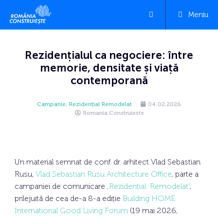
Meniu
Rezidențialul ca negociere: între
memorie, densitate și viață
contemporană
Campanie
,
Rezidențial Remodelat
04.02.2026
Romania Construieste
Un material semnat de conf. dr. arhitect Vlad Sebastian
Rusu,
Vlad Sebastian Rusu Architecture Office
, parte a
campaniei de comunicare
„Rezidențial: Remodelat”
,
prilejuită de cea de-a 8-a ediție
Building HOME
International Good Living Forum
(19 mai 2026,