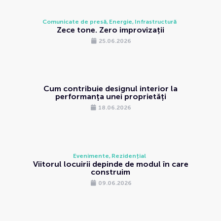
Comunicate de presă
Energie
Infrastructură
Zece tone. Zero improvizații
25.06.2026
Cum contribuie designul interior la
performanța unei proprietăți
18.06.2026
Evenimente
Rezidențial
Viitorul locuirii depinde de modul în care
construim
09.06.2026