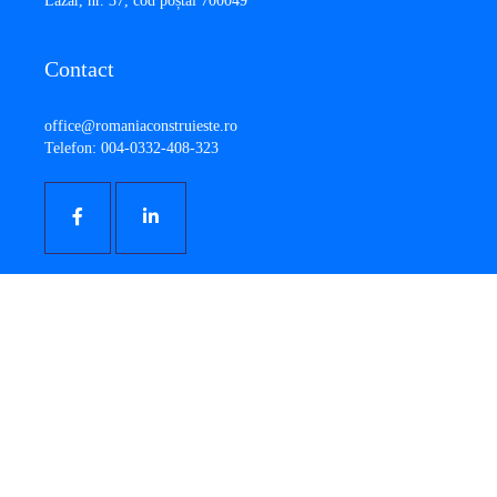
Lazăr, nr. 37, cod poștal 700049
Contact
office@romaniaconstruieste.ro
Telefon: 004-0332-408-323