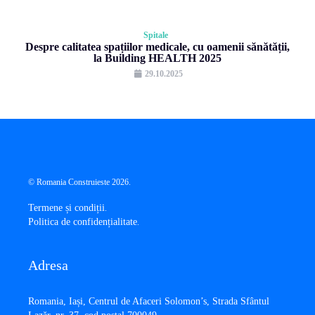
Spitale
Despre calitatea spațiilor medicale, cu oamenii sănătății,
la Building HEALTH 2025
29.10.2025
© Romania Construieste 2026.
Termene și condiții
.
Politica de confidențialitate
.
Adresa
​Romania, Iași, Centrul de Afaceri Solomon’s, Strada Sfântul