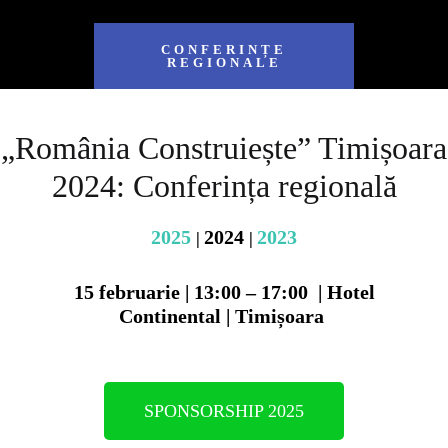
CONFERINȚE
REGIONALE
„România Construiește” Timișoara
2024: Conferința regională
2025
2024
2023
|
|
15 februarie
|
13:00 – 17:00
|
Hotel
Continental
|
Timișoara
SPONSORSHIP 2025