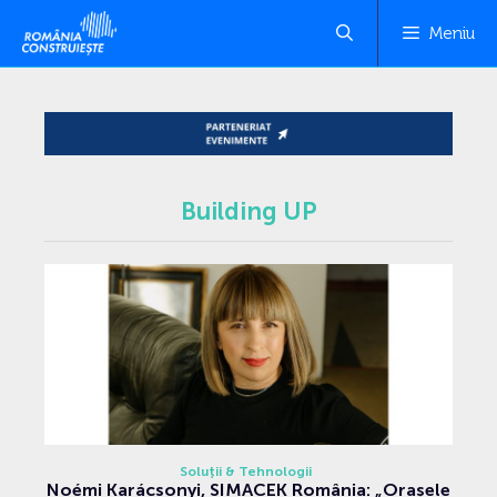
Meniu
Building UP
Soluții & Tehnologii
Noémi Karácsonyi, SIMACEK România: „Orașele