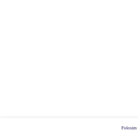
Folosim c