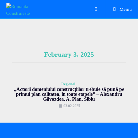
Meniu
February 3, 2025
Regional
„Actorii domeniului construcțiilor trebuie să pună pe
primul plan calitatea, în toate etapele” – Alexandru
Găvozdea, A. Plan, Sibiu
03.02.2025